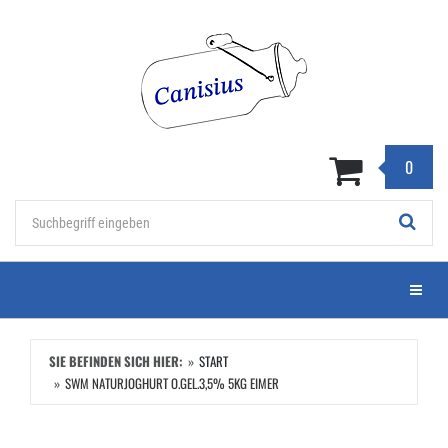
Zum
Hauptinhalt
springen
0
Stichwort
Menü e
SIE BEFINDEN SICH HIER:
START
SWM NATURJOGHURT O.GEL.3,5% 5KG EIMER