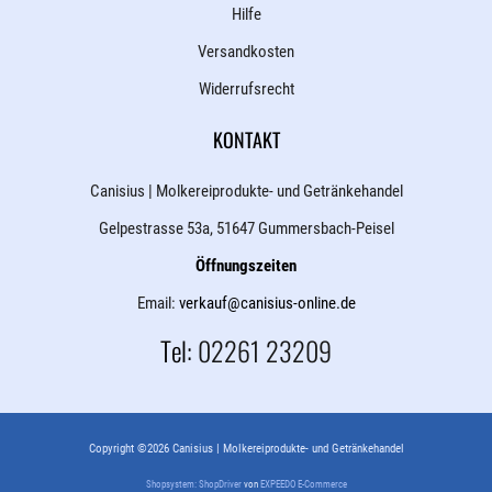
Hilfe
Versandkosten
Widerrufsrecht
KONTAKT
Canisius | Molkereiprodukte- und Getränkehandel
Gelpestrasse 53a, 51647 Gummersbach-Peisel
Öffnungszeiten
Email:
verkauf@canisius-online.de
Tel:
02261 23209
Copyright ©2026 Canisius | Molkereiprodukte- und Getränkehandel
Shopsystem: ShopDriver
von
EXPEEDO E-Commerce