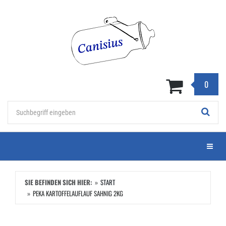
Zum
Hauptinhalt
springen
0
Stichwort
Menü e
SIE BEFINDEN SICH HIER:
START
PEKA KARTOFFELAUFLAUF SAHNIG 2KG