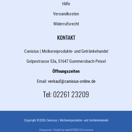
Hilfe
Versandkosten
Widerrufsrecht
KONTAKT
Canisius | Molkereiprodukte- und Getränkehandel
Gelpestrasse 53a, 51647 Gummersbach-Peisel
Öffnungszeiten
Email:
verkauf@canisius-online.de
Tel:
02261 23209
Copyright ©2026 Canisius | Molkereiprodukte- und Getränkehandel
Shopsystem: ShopDriver
von
EXPEEDO E-Commerce