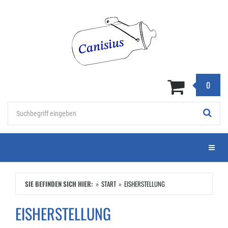
Zum
Hauptinhalt
springen
0
Stichwort
Menü e
SIE BEFINDEN SICH HIER:
START
EISHERSTELLUNG
EISHERSTELLUNG