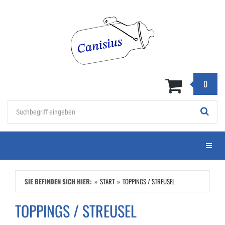
Zum
Hauptinhalt
springen
0
Stichwort
Menü e
SIE BEFINDEN SICH HIER:
START
TOPPINGS / STREUSEL
TOPPINGS / STREUSEL