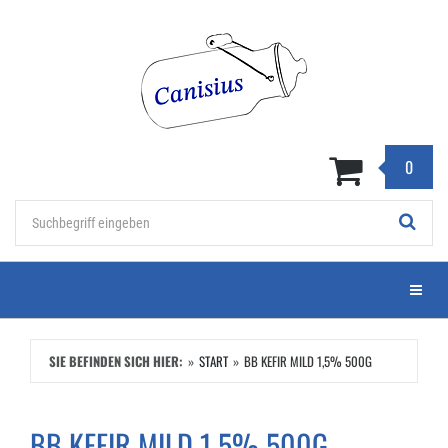
Zum
Hauptinhalt
springen
0
Stichwort
Menü e
SIE BEFINDEN SICH HIER:
START
BB KEFIR MILD 1,5% 500G
BB KEFIR MILD 1,5% 500G