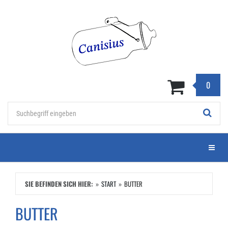
Zum
Hauptinhalt
springen
0
Stichwort
Menü e
SIE BEFINDEN SICH HIER:
START
BUTTER
BUTTER