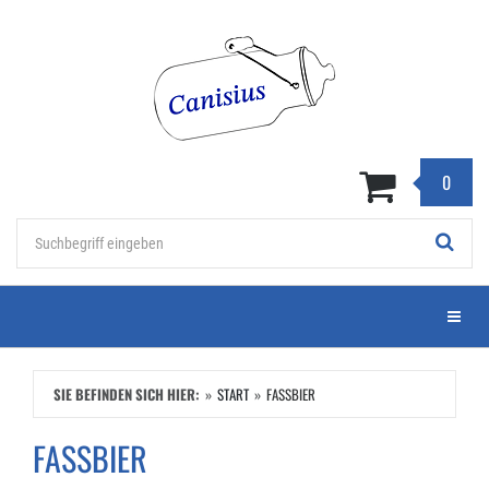
Zum
Hauptinhalt
springen
0
Stichwort
Menü e
SIE BEFINDEN SICH HIER:
START
FASSBIER
FASSBIER